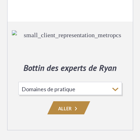
Bottin des experts de Ryan
Choisissez
le
domaine
ALLER
de
pratique