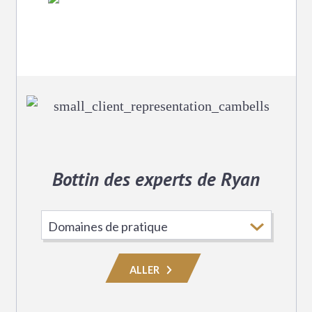
Bottin des experts de Ryan
Choisissez
le
domaine
ALLER
de
pratique