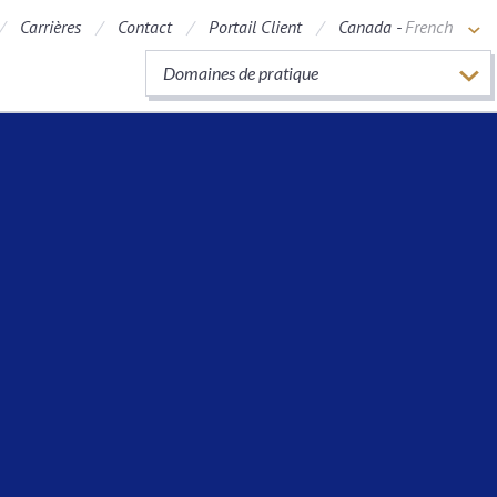
Carrières
Contact
Portail Client
Canada -
French
Domaines de pratique