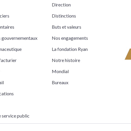
Direction
ciers
Distinctions
entaires
Buts et valeurs
ts gouvernementaux
Nos engagements
rmaceutique
La fondation Ryan
acturier
Notre histoire
z
Mondial
il
Bureaux
cations
e service public