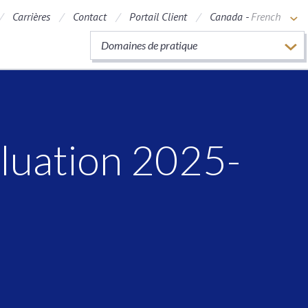
Carrières
Contact
Portail Client
Canada -
French
Domaines de pratique
aluation 2025-