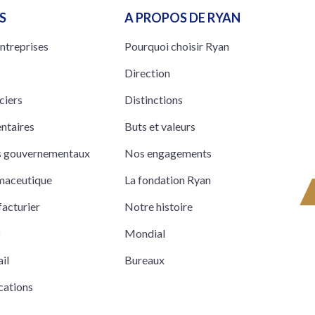
S
A PROPOS DE RYAN
entreprises
Pourquoi choisir Ryan
Direction
ciers
Distinctions
entaires
Buts et valeurs
ts gouvernementaux
Nos engagements
rmaceutique
La fondation Ryan
acturier
Notre histoire
z
Mondial
il
Bureaux
cations