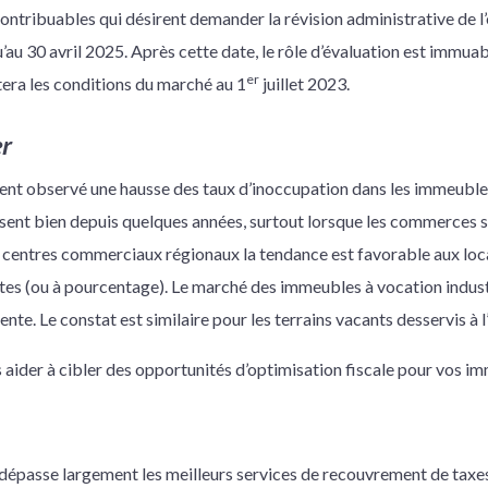
 contribuables qui désirent demander la révision administrative de 
u’au 30 avril 2025. Après cette date, le rôle d’évaluation est immuab
er
tera les conditions du marché au 1
juillet 2023.
er
nt observé une hausse des taux d’inoccupation dans les immeubles
ent bien depuis quelques années, surtout lorsque les commerces 
es centres commerciaux régionaux la tendance est favorable aux loc
tes (ou à pourcentage). Le marché des immeubles à vocation indust
nte. Le constat est similaire pour les terrains vacants desservis à 
aider à cibler des opportunités d’optimisation fiscale pour vos i
dépasse largement les meilleurs services de recouvrement de taxes 