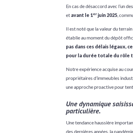
En cas de désaccord avec l’un de
er
et
avant le 1
juin 2025
, commu
Il est noté que la valeur du terrai
établie au moment du dépôt offici
pas dans ces délais légaux, ce
pour la durée totale du rôle 
Notre expérience acquise au cours
propriétaires d’immeubles industr
une approche proactive pour tente
Une dynamique saisiss
particulière.
Une tendance haussière importante
des dernières années, la pandémie