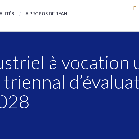
ALITÉS
A PROPOS DE RYAN
striel à vocation 
triennal d’évalua
028