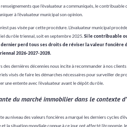
s renseignements que l’évaluateur a communiqués, le contribuable o
niquer à l’évaluateur municipal son opinion.
n n’est pas visée par cette procédure. L’évaluateur municipal procède 
el du rôle triennal, soit en septembre 2025.
Si le contribuable 
 dernier perd tous ses droits de réviser la valeur foncière 
triennal 2026-2027-2028.
 des dernières décennies nous incite à recommander à nos clients 
iels visés de faire les démarches nécessaires pour surveiller de pr
r une entente avec l’évaluateur avant le dépôt du rôle.
ante du marché immobilier dans le contexte 
 au niveau des valeurs foncières a marqué les derniers cycles d’é
 et la situation mondiale connue à ce jour ont affecté l’économie, 