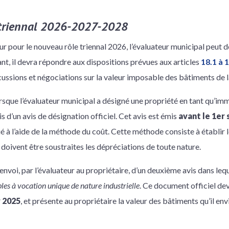
e triennal 2026-2027-2028
ur pour le nouveau rôle triennal 2026, l’évaluateur municipal peut d
sant, il devra répondre aux dispositions prévues aux articles
18.1 à 1
ussions et négociations sur la valeur imposable des bâtiments de l
orsque l’évaluateur municipal a désigné une propriété en tant qu’im
is d’un avis de désignation officiel. Cet avis est émis
avant le 1er
 à l’aide de la méthode du coût. Cette méthode consiste à établir l
oivent être soustraites les dépréciations de toute nature.
’envoi, par l’évaluateur au propriétaire, d’un deuxième avis dans leque
es à vocation unique de nature industrielle
. Ce document officiel dev
r 2025
, et présente au propriétaire la valeur des bâtiments qu’il e