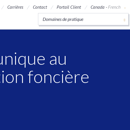
Carrières
Contact
Portail Client
Canada -
French
Domaines de pratique
unique au
tion foncière